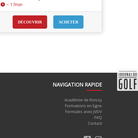
~ 17min
DÉCOUVRIR
ACHETER
NAVIGATION RAPIDE
Académie de Roissy
Formations en ligne
Formules avec JVDV
FAQ
Contact