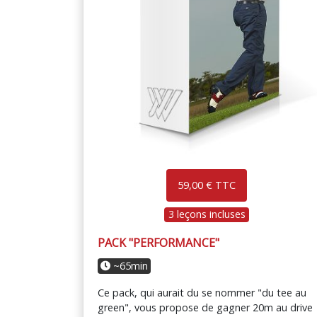
59,00 € TTC
3 leçons incluses
PACK "PERFORMANCE"
~65min
Ce pack, qui aurait du se nommer "du tee au
green", vous propose de gagner 20m au drive