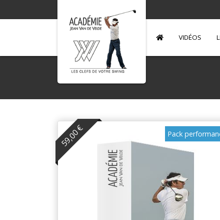
VIDÉOS
L
59,00 €
Pack performan