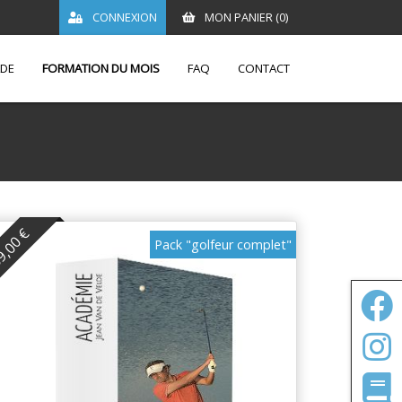
CONNEXION
MON PANIER (
0
)
LDE
FORMATION DU MOIS
FAQ
CONTACT
,00 €
Pack "golfeur complet"