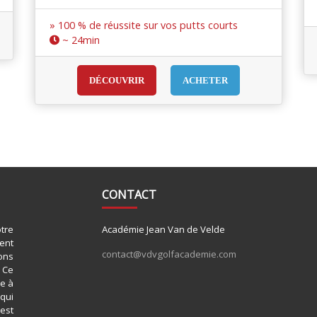
» 100 % de réussite sur vos putts courts
~ 24min
DÉCOUVRIR
ACHETER
CONTACT
tre
Académie Jean Van de Velde
ent
contact@vdvgolfacademie.com
ons
 Ce
se à
 qui
est