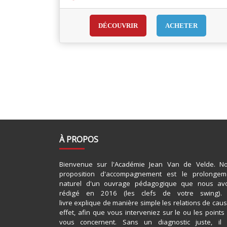
DÉCOUVRIR
ACHETER
À PROPOS
Bienvenue sur l'Académie Jean Van de Velde. No
proposition d'accompagnement est le prolongem
naturel d'un ouvrage pédagogique que nous av
rédigé en 2016 (les clefs de votre swing).
livre explique de manière simple les relations de cau
effet, afin que vous interveniez sur le ou les points
vous concernent. Sans un diagnostic juste, il 